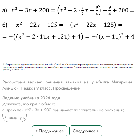
Рассмотрим вариант решения задания из учебника Макарычев,
Миндюк, Нешков 9 класс, Просвещение:
Задание учебника 2026 года
Докажите, что при любых х:
а) трёхчлен х^2 - Зх + 200 принимает положительные значения;
б) трёхчлен -х^2 + 22х - 125 принимает отрицательные значения;
Развернуть
в) трёхчлен х^2 - 16х + 64 принимает неотрицательные значения;
г) трёхчлен 10х - х^2 - 25 принимает неположительные значения.
« Предыдущее
Следующее »