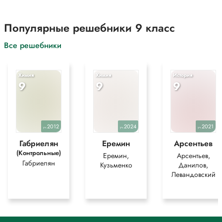
Популярные решебники 9 класс
Все решебники
Химия
Химия
История
9
9
9
2012
2024
2021
уч.
уч.
уч.
Габриелян
Еремин
Арсентьев
(Контрольные)
Еремин,
Арсентьев,
Габриелян
Кузьменко
Данилов,
Левандовский