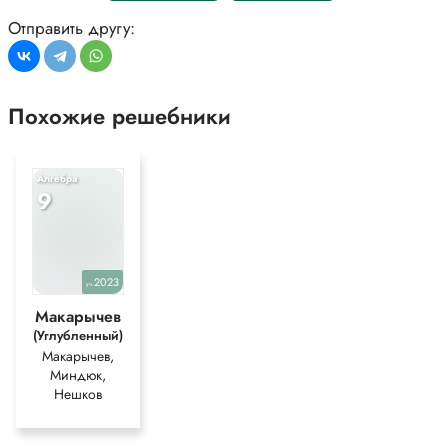
*Текст задания приводится исключительно в образовательных целях
для более полного понимания решения.
Отправить другу:
Похожие решебники
Алгебра
9
2023
уч.
Макарычев
(Углубленный)
Макарычев,
Миндюк,
Нешков