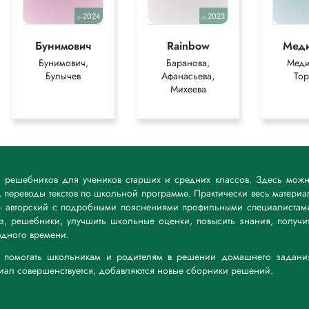
2024
2023
уч.
уч.
функцию в словообразовании и придает словам определенное
гательные от глаголов, которые указывают на свойство, способность
Бунимович
Rainbow
Мед
ик" образует существительные, обозначающие лицо, занимающееся
Бунимович,
Баранова,
Меди
еделенным качеством. Суффикс "-ство" образует существительные,
Булычев
Афанасьева,
Тор
ение.
Михеева
кса -тельн-.
к решебников для учеников старших и средних классов. Здесь мож
 переводы текстов по школьной программе. Практически весь материа
кса -ник-.
— авторский с подробными пояснениями профильными специалистам
дз, решебники, улучшить школьные оценки, повысить знания, получи
дного времени.
а: помогать школьникам и родителям в решении домашнего задани
риал совершенствуется, добавляются новые сборники решений.
кса -ств-.