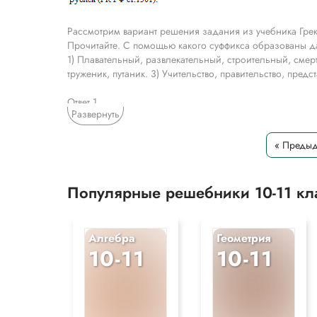
Рассмотрим вариант решения задания из учебника Грек
Прочитайте. С помощью какого суффикса образованы 
1) Плавательный, развлекательный, строительный, сме
труженик, путаник. 3) Учительство, правительство, предст
Ответ 1
Развернуть
Суффикс "-ательн-" образовал следующие слова:
Плавательный
Развлекательный
« Преды
Строительный
Смертельный
Мучительный
Популярные решебники 10-11 к
Общительный
Суффикс "-ник" образовал следующие слова:
Международник
Алгебра
Геометрия
Скромник
10-11
10-11
Труженик
Путаник
Суффикс "-ство" образовал следующие слова:
Учительство
Правительство