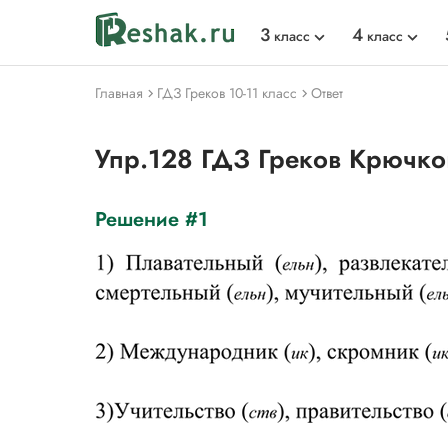
3
4
класс
класс
Главная
ГДЗ Греков 10-11 класс
Ответ
Упр.128 ГДЗ Греков Крючко
Решение #1