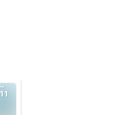
ия
Английский
-11
10-11