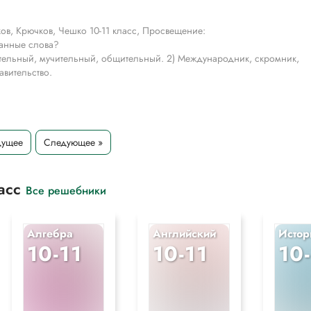
ов, Крючков, Чешко 10-11 класс, Просвещение:
данные слова?
ртельный, мучительный, общительный. 2) Международник, скромник,
авительство.
дущее
Следующее »
ласс
Все решебники
Алгебра
Английский
Истор
10-11
10-11
10