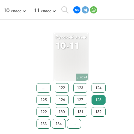
10
11
класс
класс
Русский язык
10-11
2024
уч.
...
122
123
124
125
126
127
128
129
130
131
132
133
134
...