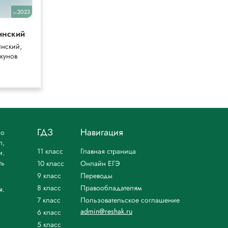
2023
2018
уч.
уч.
инский
Enjoy English
нский,
Биболетова,
кунов
Бабушис
ГДЗ
Навигация
но
л,
11 класс
Главная страница
и.
ть
10 класс
Онлайн ЕГЭ
9 класс
Переводы
8 класс
Правообладателям
я.
7 класс
Пользовательское соглашение
admin@reshak.ru
6 класс
5 класс