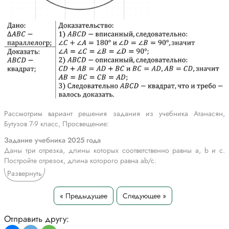
Рассмотрим вариант решения задания из учебника Атанасян,
Бутузов 7-9 класс, Просвещение:
Задание учебника 2025 года
Даны три отрезка, длины которых соответственно равны а, b и с.
Постройте отрезок, длина которого равна ab/c.
Развернуть
Задание учебника 2023 года
Докажите, что если в параллелограмм можно вписать окружность и
« Предыдущее
Следующее »
можно описать около него окружность, то этот параллелограмм —
квадрат.
Отправить другу:
*Текст задания приводится исключительно в образовательных целях