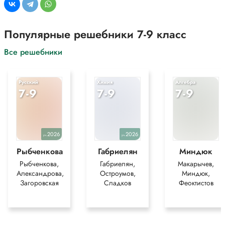
для более полного понимания решения.
Популярные решебники 7-9 класс
Все решебники
Русский
Химия
Алгебра
7-9
7-9
7-9
2026
2026
уч.
уч.
Рыбченкова
Габриелян
Миндюк
Рыбченкова,
Габриелян,
Макарычев,
Александрова,
Остроумов,
Миндюк,
Загоровская
Сладков
Феоктистов