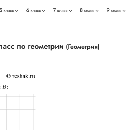
5
6
7
8
9
класс
класс
класс
класс
класс
ласс по геометрии
(Геометрия)