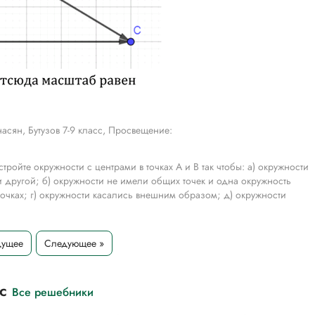
асян, Бутузов 7-9 класс, Просвещение:
стройте окружности с центрами в точках А и В так чтобы: а) окружности
 другой; б) окружности не имели общих точек и одна окружность
 точках; г) окружности касались внешним образом; д) окружности
дущее
Следующее »
ажающие полёт самолёта сначала на 300 км на юг от города А до В, а
чертите вектор АС, который изображает перемещение из начальной
сс
Все решебники
тельных целях для более полного понимания решения.