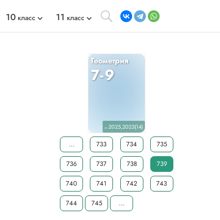
10
11
класс
класс
Геометрия
7-9
2025,2023(14)
уч.
...
733
734
735
736
737
738
739
740
741
742
743
744
745
...