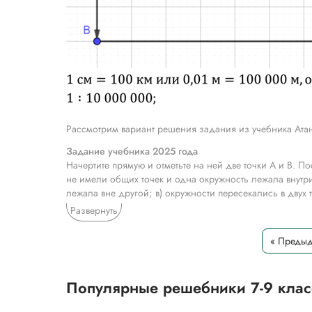
Рассмотрим вариант решения задания из учебника Атан
Задание учебника 2025 года
Начертите прямую и отметьте на ней две точки А и В. По
не имели общих точек и одна окружность лежала внутри
лежала вне другой; в) окружности пересекались в двух
касались внутренним образом.
Развернуть
Задание учебника 2023 года
« Преды
Выбрав подходящий масштаб, начертите векторы, изобр
потом на 500 км на восток от города В до С. Затем на
точки в конечную.
Популярные решебники 7-9 кла
*Текст задания приводится исключительно в образова