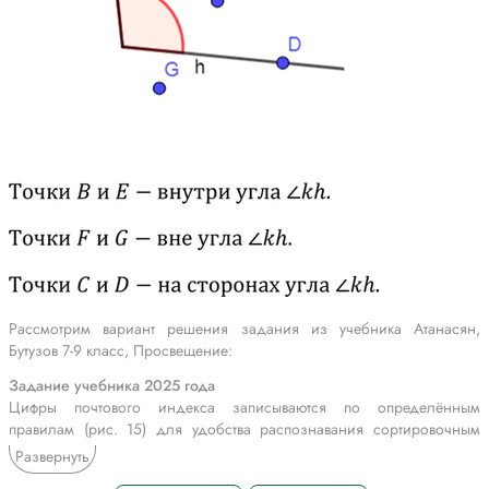
Рассмотрим вариант решения задания из учебника Атанасян,
Бутузов 7-9 класс, Просвещение:
Задание учебника 2025 года
Цифры почтового индекса записываются по определённым
правилам (рис. 15) для удобства распознавания сортировочным
автоматом.
Развернуть
Укажите на рисунке цифры, в записи которых используются