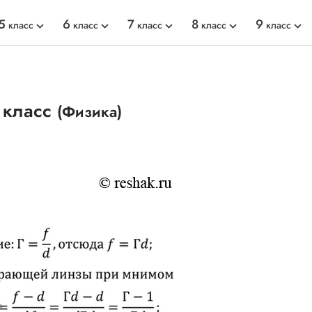
5
6
7
8
9
класс
класс
класс
класс
класс
 класс
(Физика)