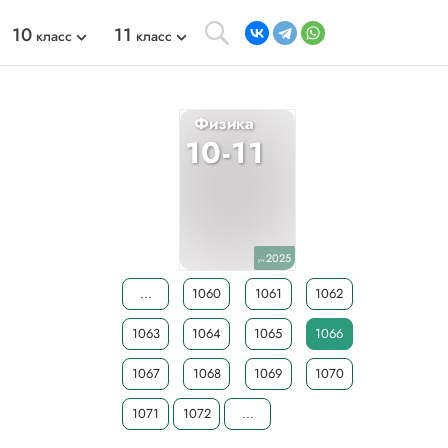
10
11
класс
класс
Физика
10-11
2025
уч.
...
1060
1061
1062
1063
1064
1065
1066
1067
1068
1069
1070
1071
1072
...