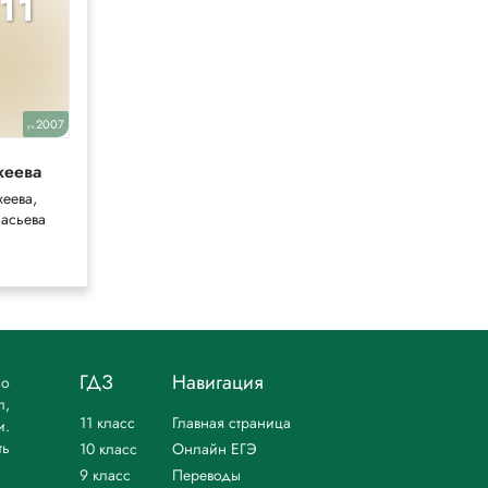
-11
10-11
2007
2022,2014
уч.
уч.
хеева
Гольцова
10-11 класс
еева,
асьева
Гольцова,
Шамшин
ГДЗ
Навигация
но
л,
11 класс
Главная страница
и.
ть
10 класс
Онлайн ЕГЭ
9 класс
Переводы