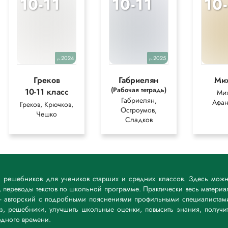
10-11
10-11
10
2024
2025
уч.
уч.
Греков
Габриелян
Ми
(Рабочая тетрадь)
10-11 класс
Мих
Габриелян,
Афан
Греков, Крючков,
Остроумов,
Чешко
Сладков
к решебников для учеников старших и средних классов. Здесь мож
 переводы текстов по школьной программе. Практически весь материа
— авторский с подробными пояснениями профильными специалистам
дз, решебники, улучшить школьные оценки, повысить знания, получи
дного времени.