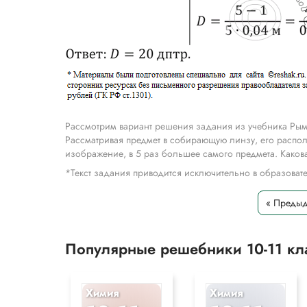
Рассмотрим вариант решения задания из учебника Рымк
Рассматривая предмет в собирающую линзу, его распол
изображение, в 5 раз большее самого предмета. Каков
*Текст задания приводится исключительно в образова
« Преды
Популярные решебники 10-11 к
Химия
Химия