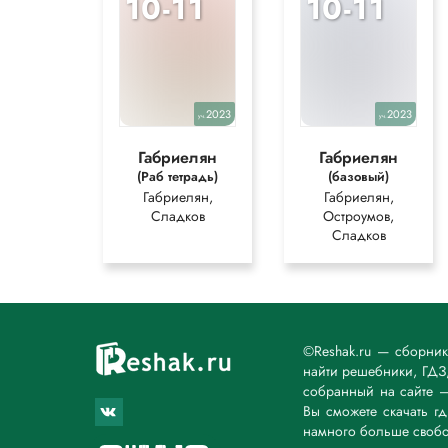
10-11
10-11
2023
2023
уч.
уч.
Габриелян
Габриелян
(Раб тетрадь)
(базовый)
Габриелян,
Габриелян,
Сладков
Остроумов,
Сладков
©Reshak.ru — сборни
найти решебники, ГДЗ,
собранный на сайте 
Вы сможете скачать г
намного больше свобо