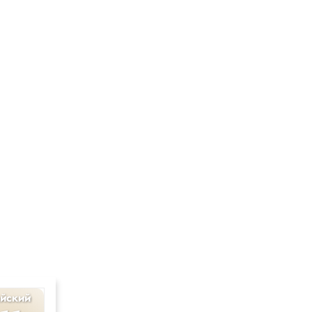
йский
Русский