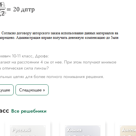
евич 10-11 класс, Дрофа:
агают на расстоянии 4 см от нее. При этом получают мнимое
а оптическая сила линзы?
тельных целях для более полного понимания решения.
дущее
Следующее »
ласс
Все решебники
Русский
Химия
Англи