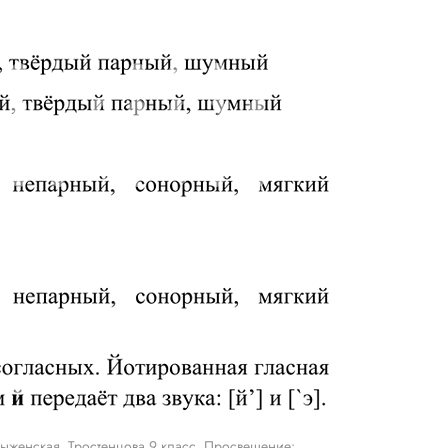
ыженская, Тростенцова 9 класс, Просвещение: