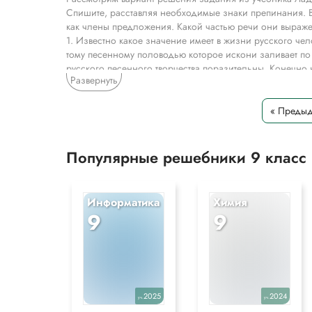
Спишите, расставляя необходимые знаки препинания. 
как члены предложения. Какой частью речи они выраж
1. Известно какое значение имеет в жизни русского ч
тому песенному половодью которое искони заливает по
русского песенного творчества поразительны. Конечно 
Развернуть
народом в области церковного песнопения. Русские ве
молитвенного упокоения от которой мы в значительной 
« Преды
Вариант ответа 1
1. Известно, какое значение имеет в жизни русского ч
тому (мест.) песенному половодью, которое искони зал
Популярные решебники 9 класс
2. Многообразие и совершенство русского песенного т
поставлено то (мест.), что дано русским народом в об
обретали такую (мест.) великую радость тёплого молитв
Информатика
Химия
Примечания: , – запятая между прост. предл. в составе
9
9
, – запятая при обособленном определении
, – запятая при вводном слове
Своей1 [свай’эй’] 2 слога
с – [с] – согласный глухой парный твёрдый парный
в – [в] – согласный звонкий парный твёрдый парный
о – [а] – гласный безударный
2025
2024
уч.
уч.
е – [й’] – согласный звонкий непарный мягкий непарн