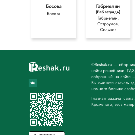
\ [э] – гласный ударный
Босова
Габриелян
й – [й’] – согласный звонкий непарный мягкий непарн
(Раб тетрадь)
Босова
5 б., 6 зв.
Габриелян,
Остроумов,
Вариант ответа 2
Сладков
1. Известно, (запятая отделяет главное предложение от
Издавна поражались иностранцы, попавшие в Россию, 
(запятая отделяет главное предложение от придаточног
2. Многообразие и совершенство русского песенного тв
на первом месте должно быть поставлено то, (запятая 
народом в области церковного песнопения. Русские ве
©Reshak.ru — сборни
молитвенного упокоения, (запятая отделяет главное пр
найти решебники, ГДЗ,
отвыкли.
собранный на сайте 
Указательные слова являются указательными местоиме
Вы сможете скачать г
1)Издавна поражались иностранцы, попавшие в Россию,
намного больше свобо
направлениям русский быт.
Главная задача сайт
Своей
Кроме того, весь мате
1. Своей - сво-ей (2 слога).
2. Своей - [свай’эй’].
3. В слове 5 букв: 2 гласных и 3 согласных.
4. Звуко-буквенный анализ:
с - [с]: согласный, глухой парный, твёрдый парный, шу