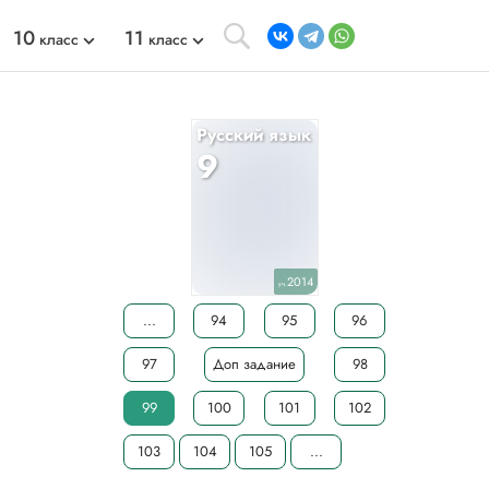
10
11
класс
класс
Русский язык
9
2014
уч.
...
94
95
96
97
Доп задание
98
99
100
101
102
103
104
105
...