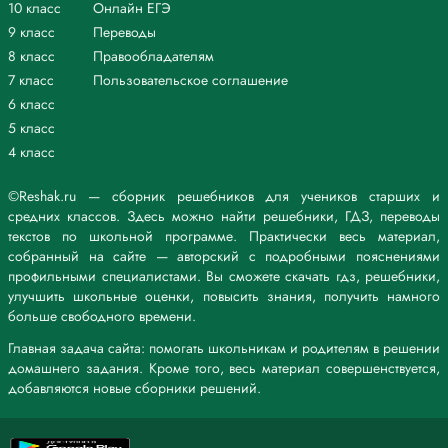
10 класс
Онлайн ЕГЭ
8. Люблю, друзья1, когда за речкой гаснет день. (М. Лермонтов)
9 класс
Переводы
9. Он говорил о временах грядущих, когда народы, распри
позабыв, в великую семью объединятся. (А. Пушкин)
8 класс
Правообладателям
10. Я давно угадал, мы сердцем родня. (А. Фет)
7 класс
Пользовательское соглашение
11. Я помню, детьми с румяными щеками по снегу хрупкому мы
6 класс
бегали с тобой. (Я. Полонский)
5 класс
Примечания: , – запятая между прост. предл. в составе сложного
4 класс
, – запятая при однородных членах
, – запятая при обращении
, – запятая при обособленном обстоятельстве
©Reshak.ru — сборник решебников для учеников старших и
1. Тонкие – прилагательное, обозначает признак предмета.
средних классов. Здесь можно найти решебники, ГДЗ, переводы
2. Н. ф. – тонкий.
текстов по школьной программе. Практически весь материал,
3. Постоянные признаки:
собранный на сайте — авторский с подробными пояснениями
– качественное;
профильными специалистами. Вы сможете скачать гдз, решебники,
4. Непостоянные признаки:
улучшить школьные оценки, повысить знания, получить намного
– в полной форме;
больше свободного времени.
– во мн. ч.;
Главная задача сайта: помогать школьникам и родителям в решении
– в В. п.
домашнего задания. Кроме того, весь материал совершенствуется,
5. Определение.
добавляются новые сборники решений.
Друзья1 [друз’й’а] 2 слога
д – [д] – согласный звонкий парный твёрдый парный
р – [р] – согласный звонкий непарный твёрдый парный