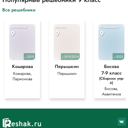
Все решебники
Английский
Физика
Информатика
9
9
9
2019
2019,2014
2023
уч.
уч.
уч.
Комарова
Перышкин
Босова
7-9 класс
Комарова,
Перышкин
(Сборник упр-
Ларионова
й)
Босова,
Аквилянов