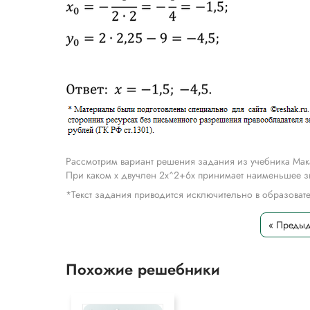
Рассмотрим вариант решения задания из учебника Мак
При каком х двучлен 2x^2+6x принимает наименьшее з
*Текст задания приводится исключительно в образова
« Преды
Похожие решебники