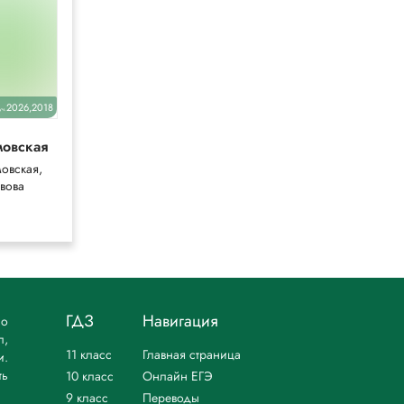
9
2026,2018
уч.
мовская
Пасечник
(Раб тетрадь)
овская,
Пасечник,
вова
Швецов
ГДЗ
Навигация
но
л,
11 класс
Главная страница
и.
ть
10 класс
Онлайн ЕГЭ
9 класс
Переводы