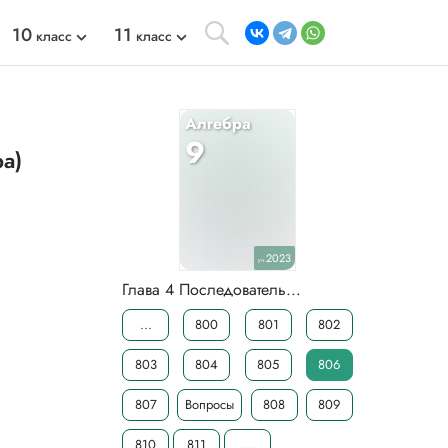
10
11
класс
класс
Алгебра
9
а)
2023
уч.
Глава 4 Последователь...
...
800
801
802
803
804
805
806
807
Вопросы
808
809
810
811
...