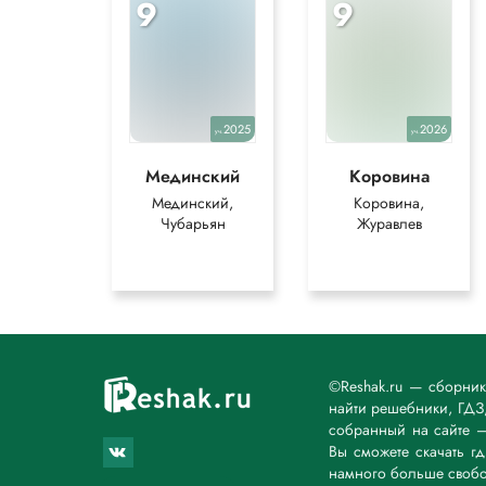
9
9
2025
2026
уч.
уч.
Мединский
Коровина
Мединский,
Коровина,
Чубарьян
Журавлев
©Reshak.ru — сборни
найти решебники, ГДЗ,
собранный на сайте 
Вы сможете скачать г
намного больше свобо