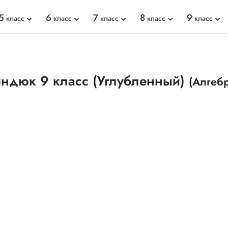
5
6
7
8
9
класс
класс
класс
класс
класс
ндюк 9 класс (Углубленный)
(Алгебр