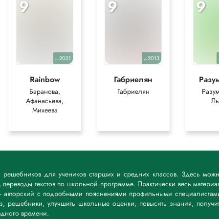
9
9
9
2021
2013
уч.
уч.
Rainbow
Габриелян
Разу
Баранова,
Габриелян
Разум
Афанасьева,
Ль
Михеева
к решебников для учеников старших и средних классов. Здесь мож
 переводы текстов по школьной программе. Практически весь материа
— авторский с подробными пояснениями профильными специалистам
дз, решебники, улучшить школьные оценки, повысить знания, получи
дного времени.