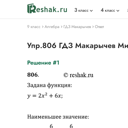
3
4
класс
класс
9 класс
Алгебра
ГДЗ Макарычев
Ответ
Упр.806 ГДЗ Макарычев Ми
Решение #1