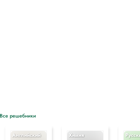
Все решебники
Английский
Химия
Русск