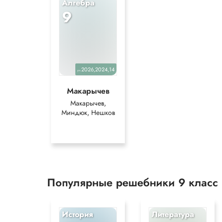
Алгебра
9
2026,2024,14
уч.
Макарычев
Макарычев,
Миндюк, Нешков
Популярные решебники 9 класс
История
Литература