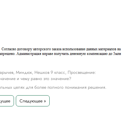
арычев, Миндюк, Нешков 9 класс, Просвещение:
начение и чему равно это значение?
тельных целях для более полного понимания решения.
дущее
Следующее »