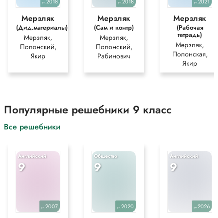
2018
2018
2021
уч.
уч.
уч.
Мерзляк
Мерзляк
Мерзляк
(Дид.материалы)
(Сам и контр)
(Рабочая
тетрадь)
Мерзляк,
Мерзляк,
Мерзляк,
Полонский,
Полонский,
Полонская,
Якир
Рабинович
Якир
Популярные решебники 9 класс
Все решебники
Английский
Общество
Английский
9
9
9
2007
2020
2026
уч.
уч.
уч.