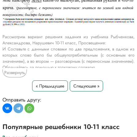
Рассмотрим вариант решения задания из учебника Рыбченкова,
Александрова, Нарушевич 10-11 класс, Просвещение:
И Составьте с данными словами по два предложения, в одном из
которых слово было бы общеупотребительным (с основным его
значением), а во втором — разговорным (с переносным значением).
Обращайтесь за помощью к толковому словарю.
Развернуть
Кубышка. Туман. Лететь.
Кубышка.
« Предыдущее
Следующее »
У него в подполье была зарыта кубышка с золотыми монетами.
(общеупотребительное, с основным значением: глиняный сосуд с
Отправить другу:
узким горлом и широкими выпуклыми боками)
Елизавета оказалась невысокой, пухлой девушкой, настоящей
кубышкой. (разговорное, с переносным значением: о полном,
малорослом человеке, чаще женщине)
Популярные решебники 10-11 класс
Туман.
К вечеру на поля лёг непроглядный туман, словно всё залило