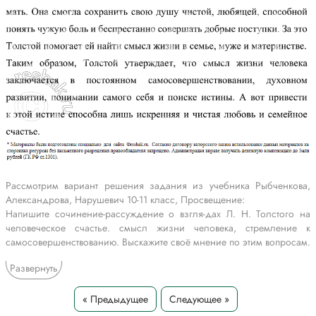
Рассмотрим вариант решения задания из учебника Рыбченкова,
Александрова, Нарушевич 10-11 класс, Просвещение:
Напишите сочинение-рассуждение о взгля-дах Л. Н. Толстого на
человеческое счастье. смысл жизни человека, стремление к
самосовершенствованию. Выскажите своё мнение по этим вопросам.
Развернуть
Сочинение
Взгляды Л. Н. Толстого на человеческое счастье, смысл жизни
человека, стремление к самосовершенствованию
« Предыдущее
Следующее »
Поиски смысла жизни – это одна из основных проблем романа