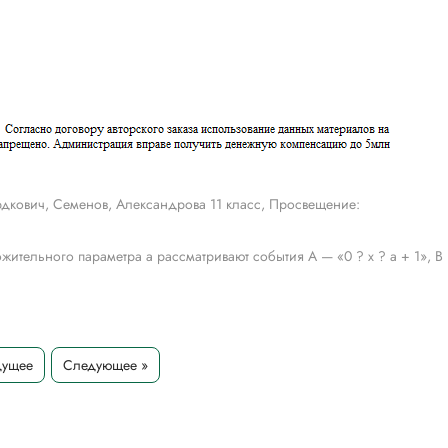
дкович, Семенов, Александрова 11 класс, Просвещение:
ожительного параметра a рассматривают события A — «0 ? x ? a + 1», B
дущее
Следующее »