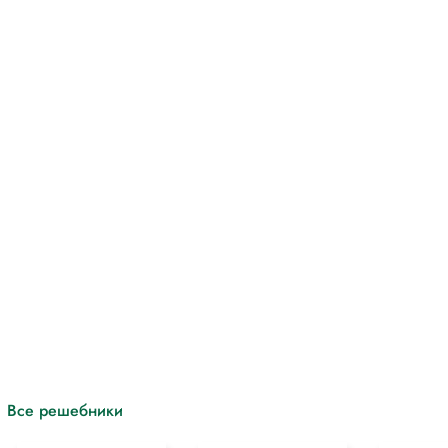
аблицу значений функции Лапласа у=Ф(х) (см. приложение).
тельных целях для более полного понимания решения.
с
Все решебники