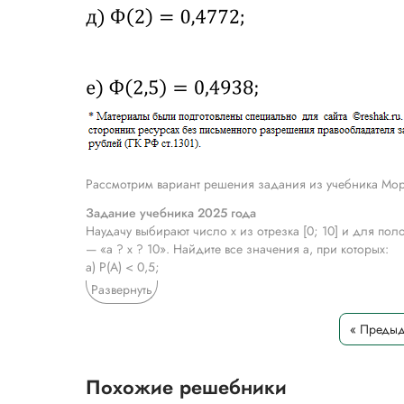
Рассмотрим вариант решения задания из учебника Мор
Задание учебника 2025 года
Наудачу выбирают число x из отрезка [0; 10] и для пол
— «a ? x ? 10». Найдите все значения a, при которых:
а) P(A) < 0,5;
б) P(AB) < 0,1;
Развернуть
в) A и B — независимые события;
г) P(B) > 0,9;
« Преды
д) P(B) ? 0,1;
е) A и !B — независимые события.
Похожие решебники
Задание учебника 2022 года