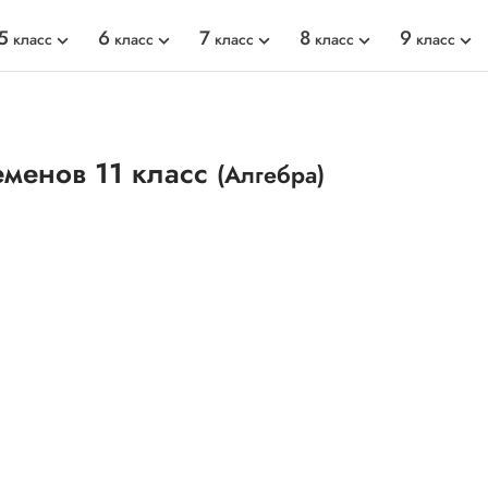
5
6
7
8
9
класс
класс
класс
класс
класс
еменов 11 класс
(Алгебра)