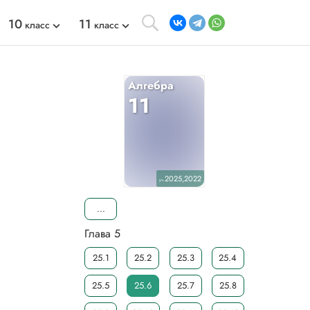
10
11
класс
класс
Алгебра
11
2025,2022
уч.
...
Глава 5
25.1
25.2
25.3
25.4
25.5
25.6
25.7
25.8