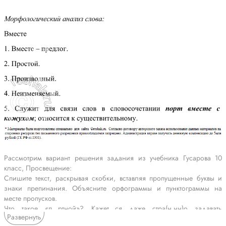
Рассмотрим вариант решения задания из учебника Гусарова 10
класс, Просвещение:
Спишите текст, раскрывая скобки, вставляя пропущенные буквы и
знаки препинания. Объясните орфограммы и пунктограммы на
месте пропусков.
Что такое «п...ртной»? Кажет...ся даже стра(н,нн)о задавать
Развернуть
подобный вопрос. П...ртной разуме...т...ся мастер который ш...ёт