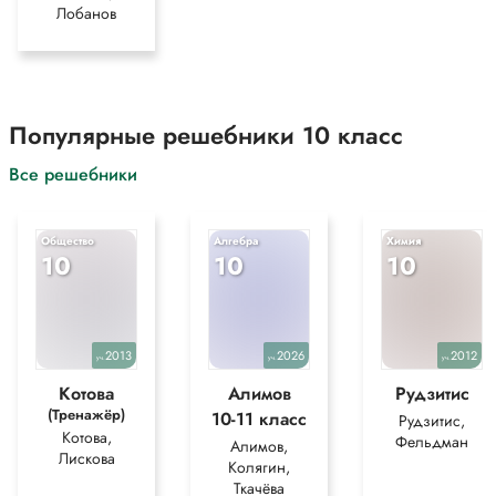
Лобанов
Популярные решебники 10 класс
Все решебники
Общество
Алгебра
Химия
10
10
10
2013
2026
2012
уч.
уч.
уч.
Котова
Алимов
Рудзитис
(Тренажёр)
10-11 класс
Рудзитис,
Котова,
Фельдман
Алимов,
Лискова
Колягин,
Ткачёва