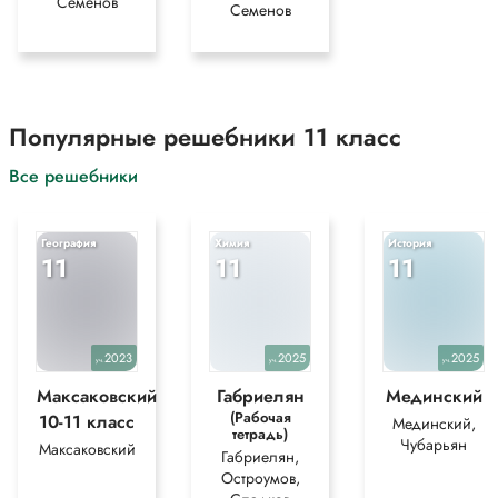
Семенов
Семенов
Популярные решебники 11 класс
Все решебники
География
Химия
История
11
11
11
2023
2025
2025
уч.
уч.
уч.
Максаковский
Габриелян
Мединский
(Рабочая
10-11 класс
Мединский,
тетрадь)
Чубарьян
Максаковский
Габриелян,
Остроумов,