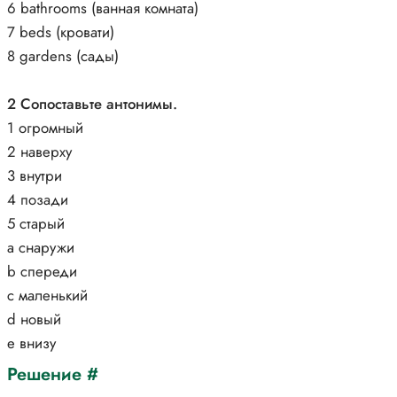
6 bathrooms (ванная комната)
7 beds (кровати)
8 gardens (сады)
2 Сопоставьте антонимы.
1 огромный
2 наверху
3 внутри
4 позади
5 старый
a снаружи
b спереди
c маленький
d новый
e внизу
Решение #