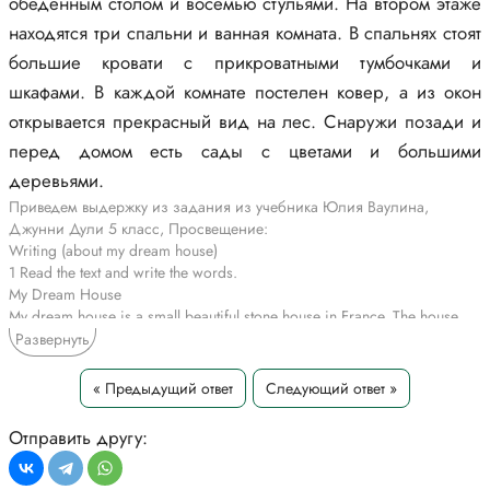
обеденным столом и восемью стульями. На втором этаже
находятся три спальни и ванная комната. В спальнях стоят
большие кровати с прикроватными тумбочками и
шкафами. В каждой комнате постелен ковер, а из окон
открывается прекрасный вид на лес. Снаружи позади и
перед домом есть сады с цветами и большими
деревьями.
Приведем выдержку из задания из учебника Юлия Ваулина,
Джунни Дули 5 класс, Просвещение:
Writing (about my dream house)
1 Read the text and write the words.
My Dream House
My dream house is a small beautiful stone house in France. The house
has seven rooms. Downstairs there is a small 1) kitchen, a living room
Развернуть
and a 2) dining room. The living room has two sofas, a big 3) table,
beautiful paintings on the walls and big 4) windows. In the dining room
« Предыдущий ответ
Следующий ответ »
there is a table with eight 5) chairs and a lovely mirror on the wall.
Upstairs there are two bedrooms and two 6) bathrooms. The bedrooms
Отправить другу:
have big 7) beds and wardrobes. There are fantastic views from all the
windows upstairs. Outside there are front and back 8) gardens. In the