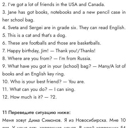
2. I’ve got a lot of friends in the USA and Canada.
3. Jane has got books, notebooks and a new pencil case in
her school bag.
4. Sveta and Sergei are in grade six. They can read English.
5. This is a cat and that’s a dog.
6. These are footballs and those are basketballs.
7. Happy birthday, Jim! — Thank you!/Thanks!
8. Where are you from? — I’m from Russia.
9. What have you got in your (school) bag? — Many/A lot of
books and an English key ring.
10. Who is your best friend? — You are.
11. What can you do? — I can sing.
12. How much is it? — ?2.
11 Переведите ситуацию ниже:
Меня зовут Дима Симонов. Я из Новосибирска. Мне 10
лет. У меня есть коллекция монет. В моей коллекции 54