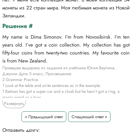
монеты из 22 стран мира. Моя любимая монета из Новой
Зеландии.
Решение #
My name is Dima Simonov. I’m from Novosibirsk. I’m ten
years old. I’ve got a coin collection. My collection has got
fifty-four coins from twenty-two countries. My favourite coin
is from New Zealand.
Приведем выдержку из задания из учебника Юлия Ваулина,
Джунни Дули 5 класс, Просвещение:
2 Grammar Practice
1 Look at the table and write sentences as in the example.
1 Batman has got a super car and a cloak but he hasn’t got a ring, a
magic wand or a bow.
2 Harry Potter has got a cloak and a magic wand but he hasn’t got a
Развернуть
super car, a ring or a bow.
3 Robin Hood and Batman have got a cloak but they haven’t got a ring or
« Предыдущий ответ
Следующий ответ »
a magic wand.
4 Frodo has got a cloak and a ring but he hasn’t got a super car, a
Отправить другу: