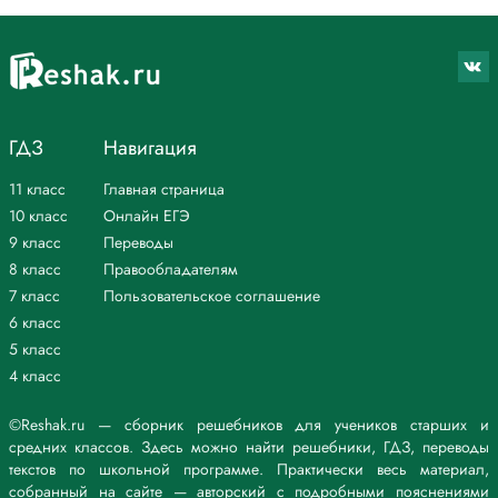
Books
helmets
camera
guitar
stamps
mug
ГДЗ
Навигация
coins
doll
11 класс
Главная страница
cap
trainers
10 класс
Онлайн ЕГЭ
1 This is a camera.
9 класс
Переводы
6 Change in the plural.
8 класс
Правообладателям
1 The child has got a basketball.
7 класс
Пользовательское соглашение
The children have got basketballs.
6 класс
2 That woman has got a pink scarf.
3 This bus is blue.
5 класс
4 That man is a doctor.
4 класс
5 My friend is Russian.
6 A superhero has got special powers.
©Reshak.ru — сборник решебников для учеников старших и
7 I have got a toy mouse.
средних классов. Здесь можно найти решебники, ГДЗ, переводы
8 She has got a digital camera.
текстов по школьной программе. Практически весь материал,
9 This is a helmet and that is a watch.
собранный на сайте — авторский с подробными пояснениями