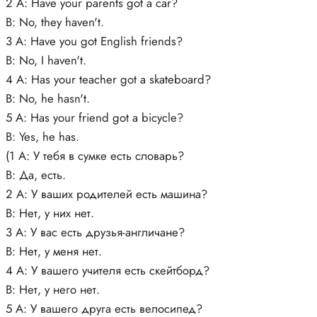
2 A: Have your parents got a car?
B: No, they haven't.
3 A: Have you got English friends?
B: No, I haven't.
4 A: Has your teacher got a skateboard?
B: No, he hasn't.
5 A: Has your friend got a bicycle?
B: Yes, he has.
(1 А: У тебя в сумке есть словарь?
В: Да, есть.
2 А: У ваших родителей есть машина?
В: Нет, у них нет.
3 А: У вас есть друзья-англичане?
В: Нет, у меня нет.
4 А: У вашего учителя есть скейтборд?
В: Нет, у него нет.
5 А: У вашего друга есть велосипед?