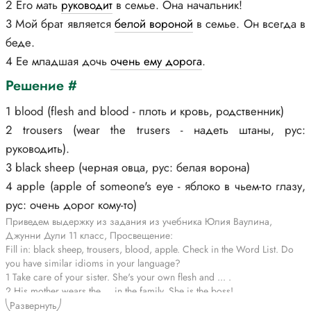
2 Его мать
руководит
в семье. Она начальник!
3 Мой брат является
белой вороной
в семье. Он всегда в
беде.
4 Ее младшая дочь
очень ему дорога
.
Решение #
1 blood (flesh and blood - плоть и кровь, родственник)
2 trousers (wear the trusers - надеть штаны, рус:
руководить).
3 black sheep (черная овца, рус: белая ворона)
4 apple (apple of someone's eye - яблоко в чьем-то глазу,
рус: очень дорог кому-то)
Приведем выдержку из задания из учебника Юлия Ваулина,
Джунни Дули 11 класс, Просвещение:
Fill in: black sheep, trousers, blood, apple. Check in the Word List. Do
you have similar idioms in your language?
1 Take care of your sister. She's your own flesh and ... .
2 His mother wears the ... in the family. She is the boss!
3 My brother is the ... of the family. He's always in trouble.
Развернуть