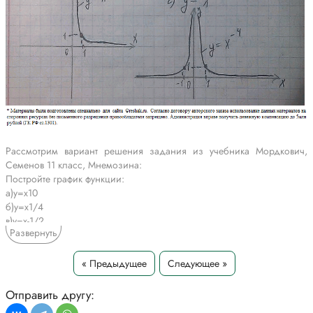
Рассмотрим вариант решения задания из учебника Мордкович,
Семенов 11 класс, Мнемозина:
Постройте график функции:
а)y=x10
б)y=x1/4
в)y=x-1/2
Развернуть
г)y=x-4
*Текст задания приводится исключительно в образовательных целях
« Предыдущее
Следующее »
для более полного понимания решения.
Отправить другу: