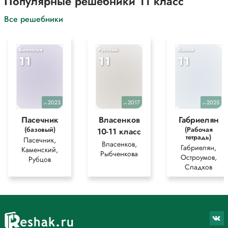
Популярные решебники 11 класс
Все решебники
Биология
Русский
Химия
11
11
11
2023
2017
2025
уч.
уч.
уч.
Пасечник
Власенков
Габриелян
(базовый)
(Рабочая
10-11 класс
тетрадь)
Пасечник,
Власенков,
Габриелян,
Каменский,
Рыбченкова
Остроумов,
Рубцов
Сладков