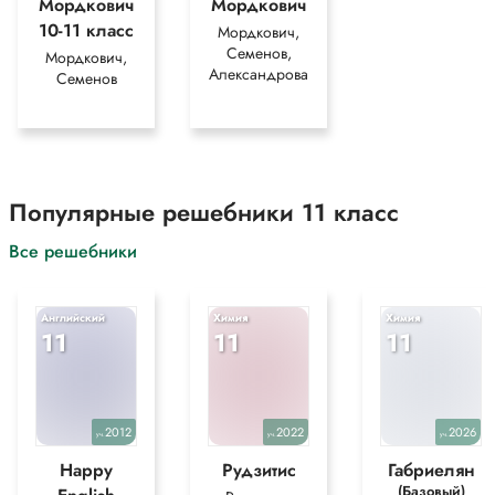
Мордкович
Мордкович
10-11 класс
Мордкович,
Семенов,
Мордкович,
Александрова
Семенов
Популярные решебники 11 класс
Все решебники
Английский
Химия
Химия
11
11
11
2012
2022
2026
уч.
уч.
уч.
Happy
Рудзитис
Габриелян
(Базовый)