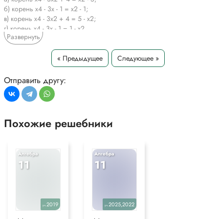
б) корень x4 - 3х - 1 = х2 - 1;
в) корень х4 - 3х2 + 4 = 5 - х2;
г) корень x4 - 3х - 1 = 1 - х2.
Развернуть
*Текст задания приводится исключительно в образовательных целях
для более полного понимания решения.
« Предыдущее
Следующее »
Отправить другу:
Похожие решебники
Алгебра
Алгебра
11
11
2019
2025,2022
уч.
уч.