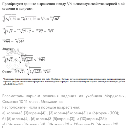
Рассмотрим вариант решения задания из учебника Мордкович,
Семенов 10-11 класс, Мнемозина:
Расположите числа в порядке возрастания:
а) корень(3 (3)корень(4)), (3)корень(5корень(3)) и (6)корень(100);
б) (5)корень(4), (6)корень(3 (5)корень(3)) и (10)корень(25);
в) (5)корень(3корень(4)), (3)корень(2) и (3)корень(2 (5)корень(2));