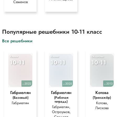
Семенов
Популярные решебники 10-11 класс
Все решебники
Химия
Химия
Общество
10-11
10-11
10-11
2022
2025
2013
уч.
уч.
уч.
Габриелян
Габриелян
Котова
(Базовый)
(Рабочая
(Тренажёр)
тетрадь)
Габриелян
Котова,
Габриелян,
Лискова
Остроумов,
Сладков