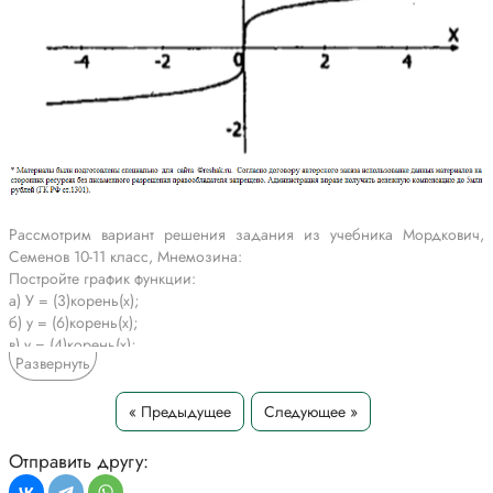
Рассмотрим вариант решения задания из учебника Мордкович,
Семенов 10-11 класс, Мнемозина:
Постройте график функции:
а) У = (3)корень(x);
б) у = (6)корень(x);
в) у = (4)корень(x);
Развернуть
г) у = (5)корень(x).
*Текст задания приводится исключительно в образовательных целях
« Предыдущее
Следующее »
для более полного понимания решения.
Отправить другу: