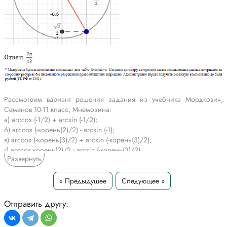
Рассмотрим вариант решения задания из учебника Мордкович,
Семенов 10-11 класс, Мнемозина:
a) arccos (-1/2) + arcsin (-1/2);
6) arccos (-корень(2)/2) - arcsin (-1);
в) arccos (-корень(3)/2) + arcsin (-корень(3)/2);
г) arccos корень(2)/2 - arcsin (-корень(3)/2).
Развернуть
*Текст задания приводится исключительно в образовательных целях
для более полного понимания решения.
« Предыдущее
Следующее »
Отправить другу: