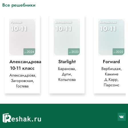
Все решебники
Русский
Английский
Английский
10-11
10-11
10-11
2024
2023
2022
уч.
уч.
уч.
Александрова
Starlight
Forward
10-11 класс
Баранова,
Вербицкая,
Дули,
Камине
Александрова,
Копылова
Д.Карр,
Загоровская,
Парсонс
Гостева