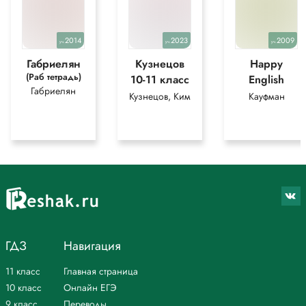
2014
2023
2009
уч.
уч.
уч.
Габриелян
Кузнецов
Happy
(Раб тетрадь)
10-11 класс
English
Габриелян
Кузнецов, Ким
Кауфман
ГДЗ
Навигация
11 класс
Главная страница
10 класс
Онлайн ЕГЭ
9 класс
Переводы