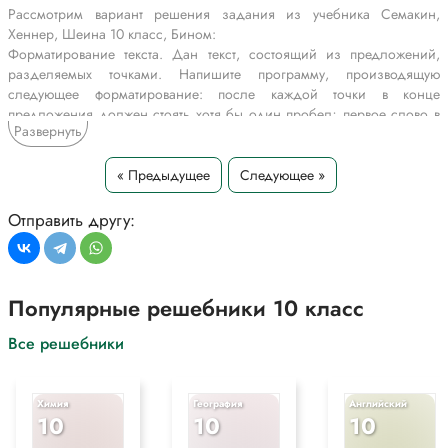
Рассмотрим вариант решения задания из учебника Семакин,
Хеннер, Шеина 10 класс, Бином:
Форматирование текста. Дан текст, состоящий из предложений,
разделяемых точками. Напишите программу, производящую
следующее форматирование: после каждой точки в конце
предложения должен стоять хотя бы один пробел; первое слово в
Развернуть
предложении должно начинаться с прописной буквы.
Замечание. Текст может быть как на русском, так и на английском
языке.
« Предыдущее
Следующее »
*Текст задания приводится исключительно в образовательных целях
Отправить другу:
для более полного понимания решения.
Популярные решебники 10 класс
Все решебники
Химия
География
Английский
10
10
10