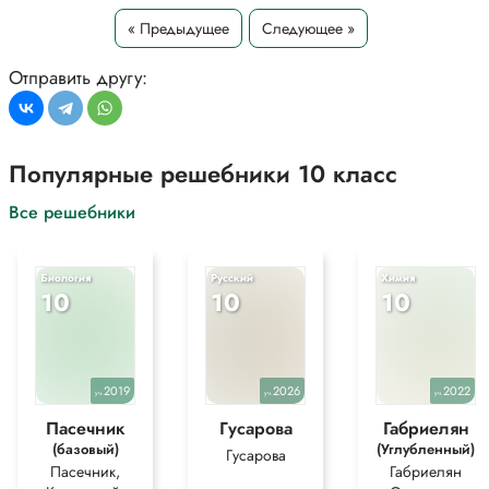
« Предыдущее
Следующее »
Отправить другу:
Популярные решебники 10 класс
Все решебники
Биология
Русский
Химия
10
10
10
2019
2026
2022
уч.
уч.
уч.
Пасечник
Гусарова
Габриелян
(базовый)
(Углубленный)
Гусарова
Пасечник,
Габриелян