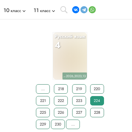
10
11
класс
класс
Русский язык
4
2026,2023,13
уч.
...
218
219
220
221
222
223
224
225
226
227
228
229
230
...