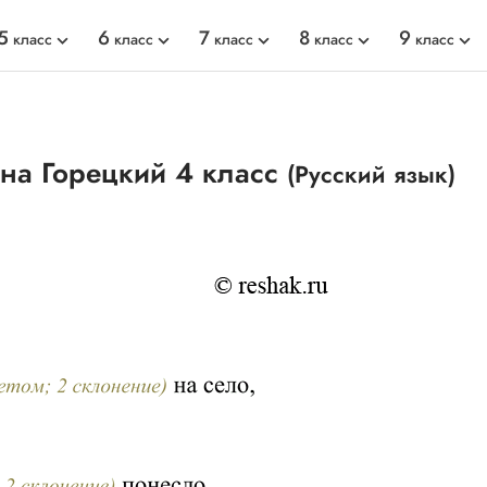
5
6
7
8
9
класс
класс
класс
класс
класс
ина Горецкий 4 класс
(Русский язык)