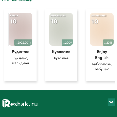
Химия
Английский
Английский
10
10
10
2022,2014
2009
2018
уч.
уч.
уч.
Рудзитис
Кузовлев
Enjoy
English
Рудзитис,
Кузовлев
Фельдман
Биболетова,
Бабушис