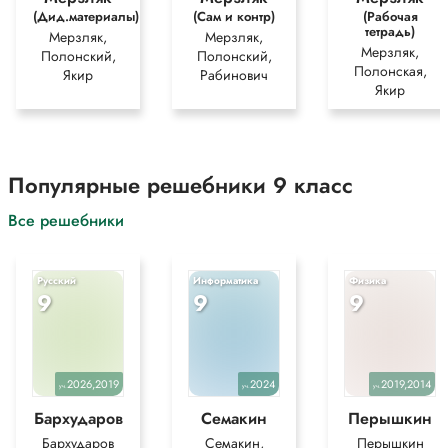
(Дид.материалы)
(Сам и контр)
(Рабочая
тетрадь)
Мерзляк,
Мерзляк,
Мерзляк,
Полонский,
Полонский,
Полонская,
Якир
Рабинович
Якир
Популярные решебники 9 класс
Все решебники
Русский
Информатика
Физика
9
9
9
2026,2019
2024
2019,2014
уч.
уч.
уч.
Бархударов
Семакин
Перышкин
Бархударов
Семакин,
Перышкин