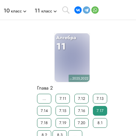
10
11
класс
класс
Алгебра
11
2025,2022
уч.
Глава 2
...
7.11
7.12
7.13
7.14
7.15
7.16
7.17
7.18
7.19
7.20
8.1
8.2
8.3
...