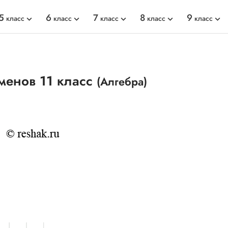
5
6
7
8
9
класс
класс
класс
класс
класс
менов 11 класс
(Алгебра)