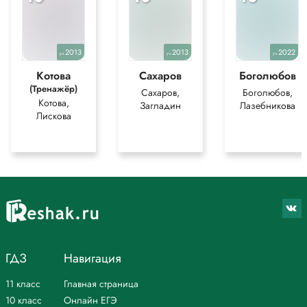
2013
2013
2022
уч.
уч.
уч.
Котова
Сахаров
Боголюбов
(Тренажёр)
Сахаров,
Боголюбов,
Котова,
Загладин
Лазебникова
Лискова
ГДЗ
Навигация
11 класс
Главная страница
10 класс
Онлайн ЕГЭ