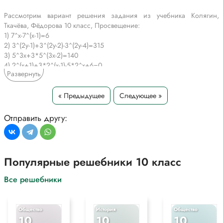
Рассмотрим вариант решения задания из учебника Колягин,
Ткачёва, Фёдорова 10 класс, Просвещение:
1) 7^x-7^(x-1)=6
2) 3^(2y-1)+3^(2y-2)-3^(2y-4)=315
3) 5^3x+3*5^(3x-2)=140
4) 2^(x+1)+3*2^(x-1)-5*2^x+6=0
Развернуть
*Текст задания приводится исключительно в образовательных целях
для более полного понимания решения.
« Предыдущее
Следующее »
Отправить другу:
Популярные решебники 10 класс
Все решебники
Общество
История
Общество
10
10
10