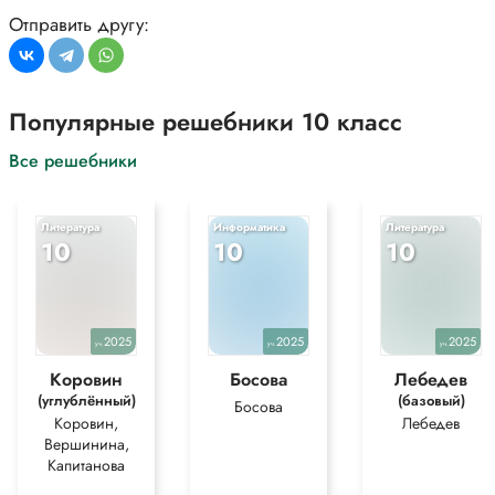
для более полного понимания решения.
Отправить другу:
Популярные решебники 10 класс
Все решебники
Литература
Информатика
Литература
10
10
10
2025
2025
2025
уч.
уч.
уч.
Коровин
Босова
Лебедев
(углублённый)
(базовый)
Босова
Коровин,
Лебедев
Вершинина,
Капитанова