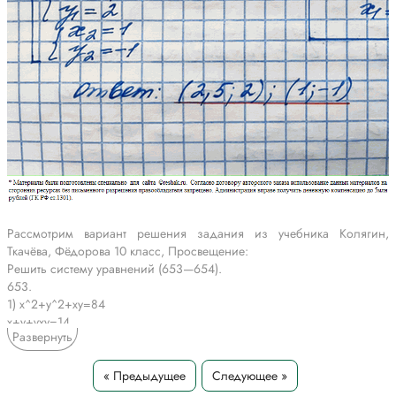
Рассмотрим вариант решения задания из учебника Колягин,
Ткачёва, Фёдорова 10 класс, Просвещение:
Решить систему уравнений (653—654).
653.
1) x^2+y^2+xy=84
x+y+vxy=14
Развернуть
2) v(2x-1)+v(3-y)=3
6x+y-2xy=7
« Предыдущее
Следующее »
*Текст задания приводится исключительно в образовательных целях