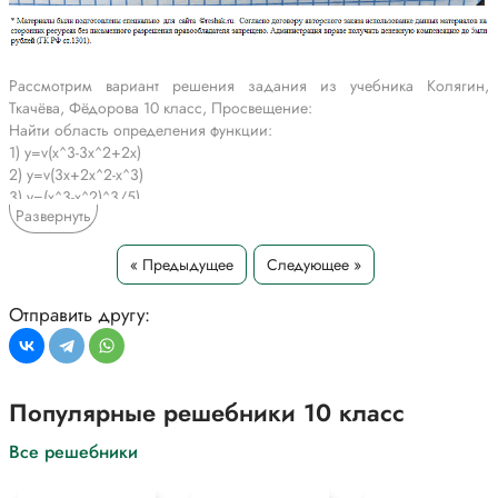
Рассмотрим вариант решения задания из учебника Колягин,
Ткачёва, Фёдорова 10 класс, Просвещение:
Найти область определения функции:
1) y=v(x^3-3x^2+2x)
2) y=v(3x+2x^2-x^3)
3) y=(x^3-x^2)^3/5)
Развернуть
4) y=(x^4+x^3)^-3/4
5) y=3/(корень шестой степени из(3x^2+14x+8))
6) y=1/(3v(x-v(x+2)))
« Предыдущее
Следующее »
*Текст задания приводится исключительно в образовательных целях
Отправить другу:
для более полного понимания решения.
Популярные решебники 10 класс
Все решебники