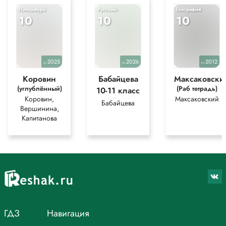
Литература
Русский
География
10
10
10
2025
2026
2012
уч.
уч.
уч.
Коровин
Бабайцева
Максаковски
(углублённый)
(Раб тетрадь)
10-11 класс
Коровин,
Максаковский
Бабайцева
Вершинина,
Капитанова
ГДЗ
Навигация