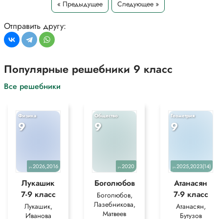
« Предыдущее
Следующее »
Отправить другу:
Популярные решебники 9 класс
Все решебники
Физика
Общество
Геометрия
9
9
9
2026,2016
2020
2025,2023(14)
уч.
уч.
уч.
Лукашик
Боголюбов
Атанасян
7-9 класс
7-9 класс
Боголюбов,
Лазебникова,
Лукашик,
Атанасян,
Матвеев
Иванова
Бутузов