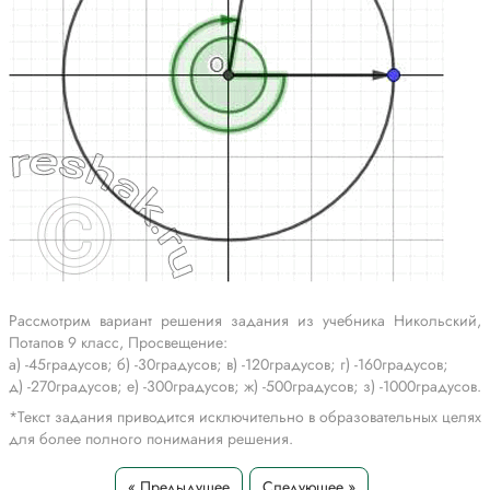
Рассмотрим вариант решения задания из учебника Никольский,
Потапов 9 класс, Просвещение:
а) -45градусов; б) -30градусов; в) -120градусов; г) -160градусов;
д) -270градусов; е) -300градусов; ж) -500градусов; з) -1000градусов.
*Текст задания приводится исключительно в образовательных целях
для более полного понимания решения.
« Предыдущее
Следующее »