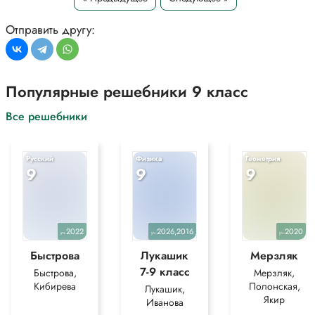
Отправить другу:
Популярные решебники 9 класс
Все решебники
Русский
Физика
Геометрия
9
9
9
2022
2026,2016
2020
уч.
уч.
уч.
Быстрова
Лукашик
Мерзляк
7-9 класс
Быстрова,
Мерзляк,
Кибирева
Полонская,
Лукашик,
Якир
Иванова