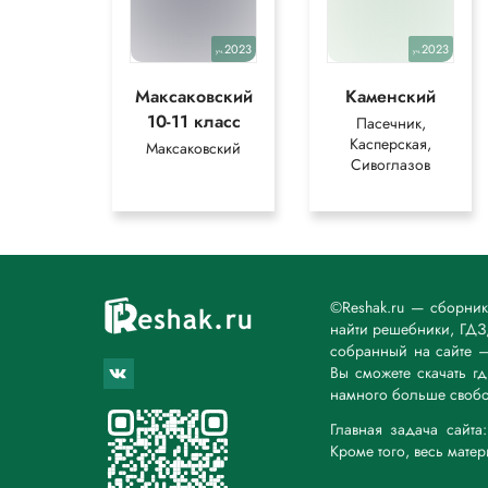
— Это теорема Пифагора, — сказал Электроник. (Е. С. В
– Реализуется метаязыковая функция.
2023
2023
уч.
уч.
7. — Здравствуйте, Пётр Фёдорович! — вскричал Иван И
Максаковский
Каменский
мог удержать своего нетерпения при виде, как городни
10-11 класс
Пасечник,
вверх и ссорился с своею пехотою, которая никаким обр
Касперская,
Максаковский
— Доброго дня желаю любезному другу и благодетелю И
Сивоглазов
– Реализуется фатическая (контактно-устанавливающая) 
*Текст задания приводится исключительно в образова
©Reshak.ru — сборни
найти решебники, ГДЗ,
собранный на сайте 
Вы сможете скачать г
намного больше свобо
Главная задача сайт
Кроме того, весь мате