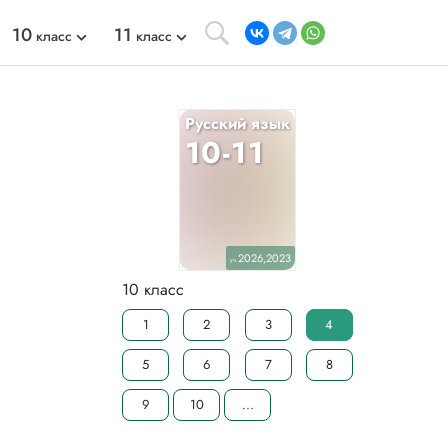
10
11
класс
класс
Русский язык
10-11
2026,2023
уч.
10 класс
1
2
3
4
5
6
7
8
9
10
...