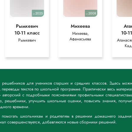
елтистов)
2025
2008
уч.
уч.
ванович, который, как уже сказано, был очень любопытен и никак не
Рымкевич
Михеева
Ата
чий брал приступом крыльцо, но всё ещё не поднимал глаз своих
10-11 класс
10-1
Михеева,
азом не могла с одного размаху взойти на ступеньку.
Афанасьева
Рымкевич
Атанасян
вану Ивановичу! — отвечал городничий. (Н. В. Гоголь)
Кад
функция.
тельных целях для более полного понимания решения.
к решебников для учеников старших и средних классов. Здесь мож
 переводы текстов по школьной программе. Практически весь материа
— авторский с подробными пояснениями профильными специалистам
дз, решебники, улучшить школьные оценки, повысить знания, получи
дного времени.
а: помогать школьникам и родителям в решении домашнего задани
риал совершенствуется, добавляются новые сборники решений.