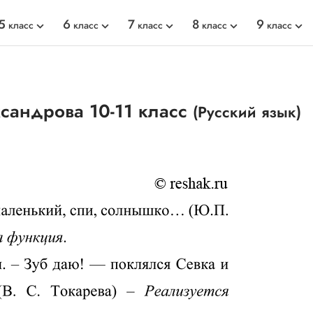
5
6
7
8
9
класс
класс
класс
класс
класс
сандрова 10-11 класс
(Русский язык)