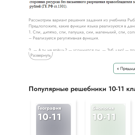
Рассмотрим вариант решения задания из учебника Рыб
Предположите, какие функции языка реализуются в дан
1. Спи, дитятко, спи, лапушка, сии, маленький, спи, со
– Реализуется регулятивная функция.
2. — А ты не врёшь? — усомнился он. — Зуб даю! — пок
Развернуть
– Реализуется коммуникативная функция.
3. Они ревут так отчаянно, что, по выражению Лескова,
« Преды
Петров )
– Реализуется эмоционально-экспрессивная функция.
Популярные решебники 10-11 к
4. — А сколько времени? — спрашивает она высунувшуюс
– Реализуется познавательная (когнитивная) функция.
География
Биология
5. Меж тем Мироновна продолжала плакаться. — Господ
10-11
10-11
– Реализуется магическая функция.
6. Он схватил учебник, лихорадочно забормотал:
— Квадрат гипотенузы прямоугольного треугольника равен