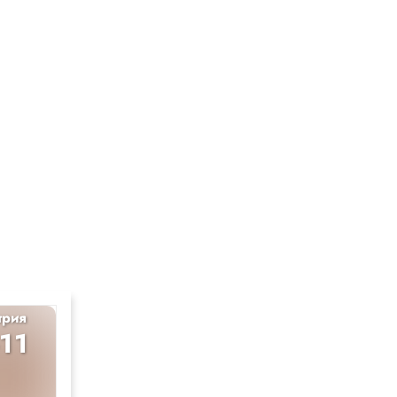
трия
История
-11
10-11