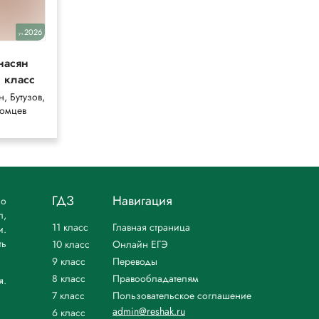
2026
2025
уч.
уч.
насян
Мединский
1 класс
Мединский,
Чубарьян
, Бутузов,
омцев
ГДЗ
Навигация
но
л,
11 класс
Главная страница
и.
ть
10 класс
Онлайн ЕГЭ
9 класс
Переводы
8 класс
Правообладателям
я.
7 класс
Пользовательское соглашение
admin@reshak.ru
6 класс