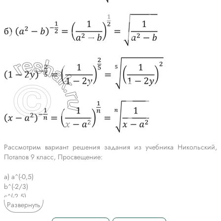
Рассмотрим вариант решения задания из учебника Никольский,
Потапов 9 класс, Просвещение:
а) a^(-0,5)
b^(-2/3)
c^(-2,5)
Развернуть
б) (a^2-b)^(-1/2)
(1-2y)^(-2/5)