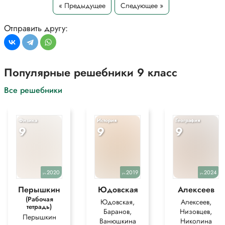
(x-a^2 )^(-1/n)
« Предыдущее
Следующее »
*Текст задания приводится исключительно в образовательных целях
Отправить другу:
для более полного понимания решения.
Популярные решебники 9 класс
Все решебники
Физика
История
География
9
9
9
2020
2019
2024
уч.
уч.
уч.
Перышкин
Юдовская
Алексеев
(Рабочая
Юдовская,
Алексеев,
тетрадь)
Баранов,
Низовцев,
Перышкин
Ванюшкина
Николина