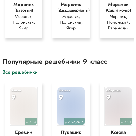
Мерзляк
Мерзляк
Мерзляк
(Базовый)
(Дид.материалы)
(Сам и контр)
Мерзляк,
Мерзляк,
Мерзляк,
Полонская,
Полонский,
Полонский,
Якир
Якир
Рабинович
Популярные решебники 9 класс
Все решебники
Химия
Физика
Общество
9
9
9
2024
2026,2016
2021
уч.
уч.
уч.
Еремин
Лукашик
Котова