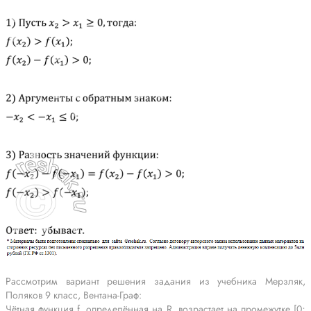
Рассмотрим вариант решения задания из учебника Мерзляк,
Поляков 9 класс, Вентана-Граф:
Чётная функция f, определённая на R, возрастает на промежутке [0;