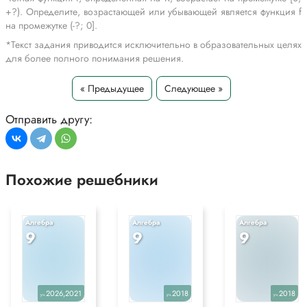
+?). Определите, возрастающей или убывающей является функция f
на промежутке (-?; 0].
*Текст задания приводится исключительно в образовательных целях
для более полного понимания решения.
« Предыдущее
Следующее »
Отправить другу:
Похожие решебники
Алгебра
Алгебра
Алгебра
9
9
9
2026,2021
2018
2018
уч.
уч.
уч.