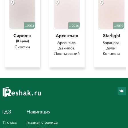
9
9
9
2014
2016
2019
уч.
уч.
уч.
Сиротин
Арсентьев
Starlight
(Карты)
Арсентьев,
Баранова,
Сиротин
Данилов,
Дули,
Левандовский
Копылова
ГДЗ
Навигация
11 класс
Главная страница