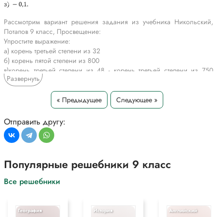
Рассмотрим вариант решения задания из учебника Никольский,
Потапов 9 класс, Просвещение:
Упростите выражение:
а) корень третьей степени из 32
б) корень пятой степени из 800
в)корень третьей степени из 48 - корень третьей степени из 750
Развернуть
+корень третьей степени из 6 корень третьей степени из162
г) корень четвертой степени из 80
д) корень четвертой степени из 405
« Предыдущее
Следующее »
е) 30*корень третьей степени из 1/12 + 7/2 * корень третьей
степени из 2/3 + 5 * корень третьей степени из 144
Отправить другу:
*Текст задания приводится исключительно в образовательных целях
для более полного понимания решения.
Популярные решебники 9 класс
Все решебники
География
История
Английский