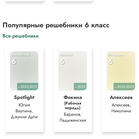
Популярные решебники 6 класс
Все решебники
Английский
Русский
География
6
6
6
2023,2019
2025
2026,2023
уч.
уч.
уч.
Spotlight
Фокина
Алексеев
(Рабочая
Юлия
Алексеев,
тетрадь)
Ваулина,
Николина
Баранов,
Джунни Дули
Ладыженская