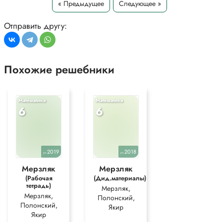
« Предыдущее
Следующее »
Отправить другу:
Похожие решебники
Математика
Математика
6
6
2019
2018
уч.
уч.
Мерзляк
Мерзляк
(Рабочая
(Дид.материалы)
тетрадь)
Мерзляк,
Мерзляк,
Полонский,
Полонский,
Якир
Якир