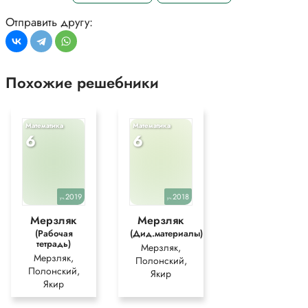
Отправить другу:
Похожие решебники
Математика
Математика
6
6
2019
2018
уч.
уч.
Мерзляк
Мерзляк
(Рабочая
(Дид.материалы)
тетрадь)
Мерзляк,
Мерзляк,
Полонский,
Полонский,
Якир
Якир