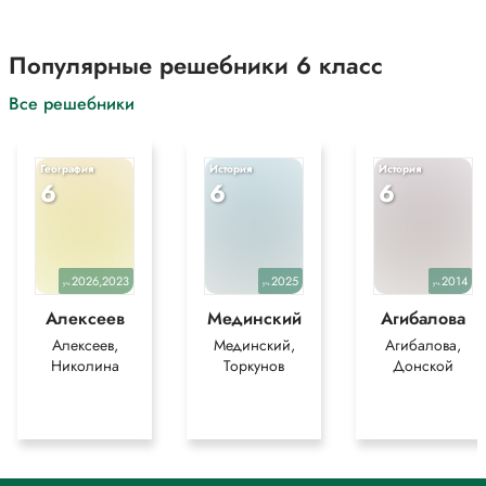
Популярные решебники 6 класс
Все решебники
География
История
История
6
6
6
2026,2023
2025
2014
уч.
уч.
уч.
Алексеев
Мединский
Агибалова
Алексеев,
Мединский,
Агибалова,
Николина
Торкунов
Донской