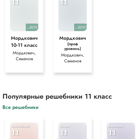
11
11
*Текст задания приводится исключительно в образовательных целях
для более полного понимания решения.
2019
2019
уч.
уч.
Мордкович
Мордкович
(проф
10-11 класс
уровень)
Мордкович,
Мордкович,
Семенов
Семенов
Популярные решебники 11 класс
Все решебники
Английский
Химия
Биология
11
11
11