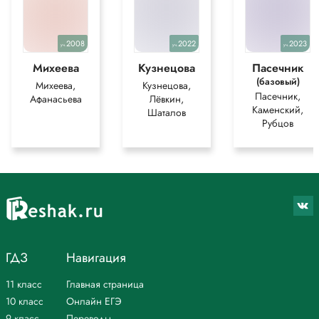
2008
2022
2023
уч.
уч.
уч.
Михеева
Кузнецова
Пасечник
(базовый)
Михеева,
Кузнецова,
Пасечник,
Афанасьева
Лёвкин,
Каменский,
Шаталов
Рубцов
ГДЗ
Навигация
11 класс
Главная страница
10 класс
Онлайн ЕГЭ
9 класс
Переводы