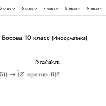
5
6
7
8
9
класс
класс
класс
класс
класс
 Босова 10 класс
(Информатика)