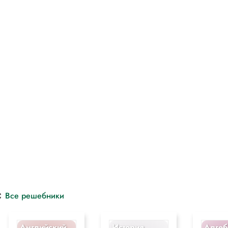
с
Все решебники
Английский
История
Алгеб