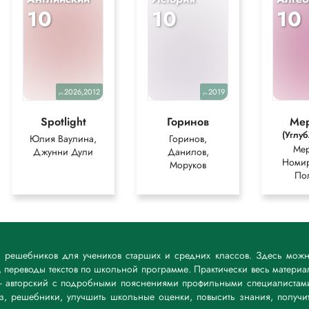
10
10
10
2026,2012
2019
уч.
уч.
Spotlight
Горинов
Ме
(Углу
Юлия Ваулина,
Горинов,
Мер
Джунни Дули
Данилов,
Номир
Моруков
По
к решебников для учеников старших и средних классов. Здесь мож
 переводы текстов по школьной программе. Практически весь материа
— авторский с подробными пояснениями профильными специалистам
дз, решебники, улучшить школьные оценки, повысить знания, получи