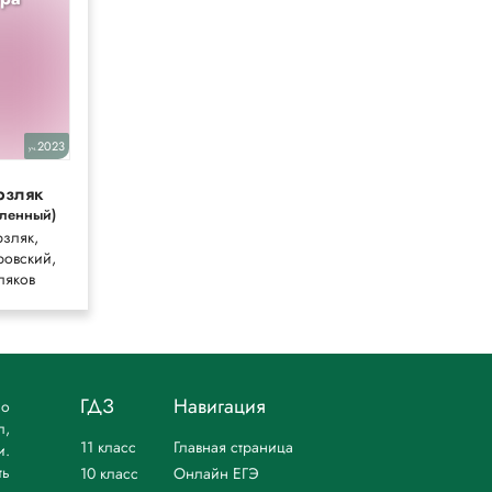
10
2023
2026,2014
уч.
уч.
рзляк
Мякишев
бленный)
Мякишев,
зляк,
Буховцев
овский,
ляков
ГДЗ
Навигация
но
л,
11 класс
Главная страница
и.
ть
10 класс
Онлайн ЕГЭ