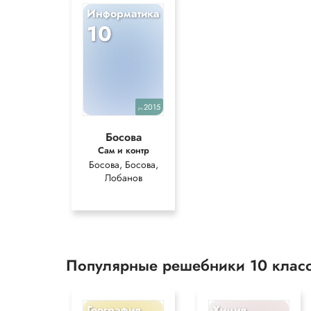
Информатика
10
2015
уч.
Босова
Сам и контр
Босова, Босова,
Лобанов
Популярные решебники 10 клас
География
Химия