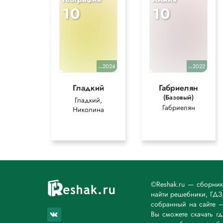
10
10
2024
2022
уч.
уч.
Гладкий
Габриелян
(Базовый)
Гладкий,
Габриелян
Николина
©Reshak.ru — сборни
найти решебники, ГДЗ,
собранный на сайте 
Вы сможете скачать г