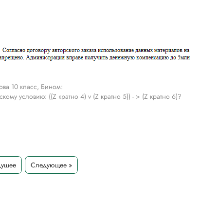
ва 10 класс, Бином:
му условию: ((Z кратно 4) v (Z кратно 5)) - > (Z кратно 6)?
дущее
Следующее »
тельных целях для более полного понимания решения.