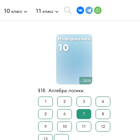
10
11
класс
класс
Информатика
10
2025
уч.
§18. Алгебра логики.
1
2
3
4
5
6
7
8
9
10
11
12
13
...