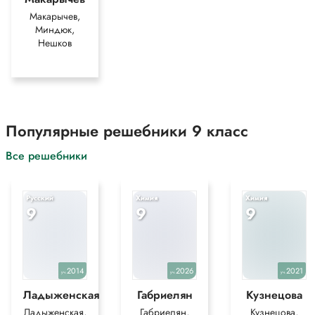
Макарычев,
Миндюк,
Нешков
Популярные решебники 9 класс
Все решебники
Русский
Химия
Химия
9
9
9
2014
2026
2021
уч.
уч.
уч.
Ладыженская
Габриелян
Кузнецова
Ладыженская,
Габриелян,
Кузнецова,