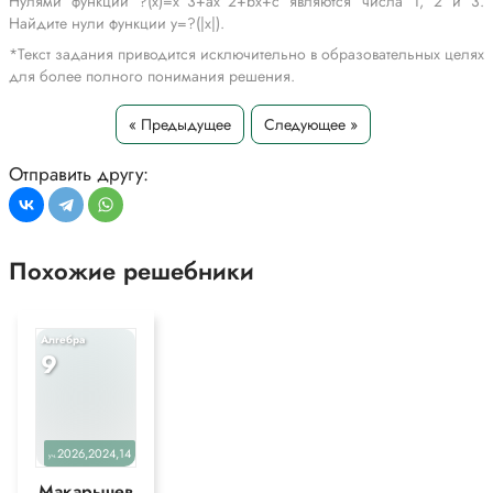
Нулями функции ?(x)=x^3+ax^2+bx+c являются числа 1, 2 и 3.
Найдите нули функции y=?(|x|).
*Текст задания приводится исключительно в образовательных целях
для более полного понимания решения.
« Предыдущее
Следующее »
Отправить другу:
Похожие решебники
Алгебра
9
2026,2024,14
уч.
Макарычев