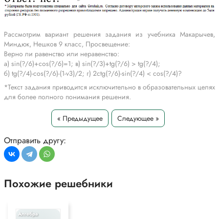
Рассмотрим вариант решения задания из учебника Макарычев,
Миндюк, Нешков 9 класс, Просвещение:
Верно ли равенство или неравенство:
а) sin(?/6)+cos(?/6)=1; в) sin(?/3)+tg(?/6) > tg(?/4);
б) tg(?/4)-cos(?/6)-(1-v3)/2; г) 2ctg(?/6)-sin(?/4) < cos(?/4)?
*Текст задания приводится исключительно в образовательных целях
для более полного понимания решения.
« Предыдущее
Следующее »
Отправить другу:
Похожие решебники
Алгебра