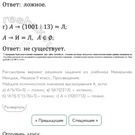
Рассмотрим вариант решения задания из учебника Макарычев,
Миндюк, Нешков 9 класс, Просвещение:
Найдите истинностное значение высказывания A, если:
а) A?(v10=5) — ложно; в) !(A?(23?3) — истинно;
б) !A?((-1)^(1/5)=1)— ложно; г) A > (1001?13) — ложно.
*Текст задания приводится исключительно в образовательных целях
Развернуть
для более полного понимания решения.
« Предыдущее
Следующее »
Отправить другу: