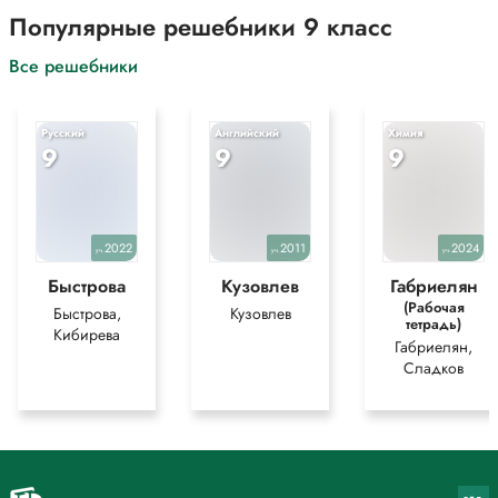
Популярные решебники 9 класс
Все решебники
Русский
Английский
Химия
9
9
9
2022
2011
2024
уч.
уч.
уч.
Быстрова
Кузовлев
Габриелян
(Рабочая
Быстрова,
Кузовлев
тетрадь)
Кибирева
Габриелян,
Сладков