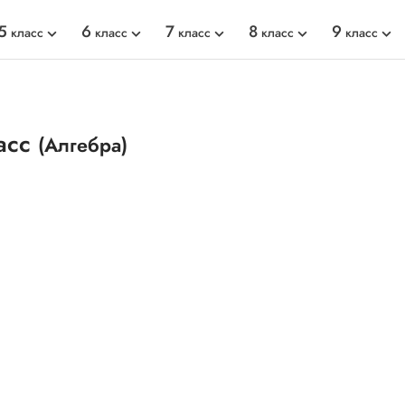
5
6
7
8
9
класс
класс
класс
класс
класс
асс
(Алгебра)