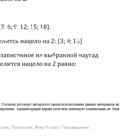
зляк, Полонская, Якир 9 класс, Просвещение: