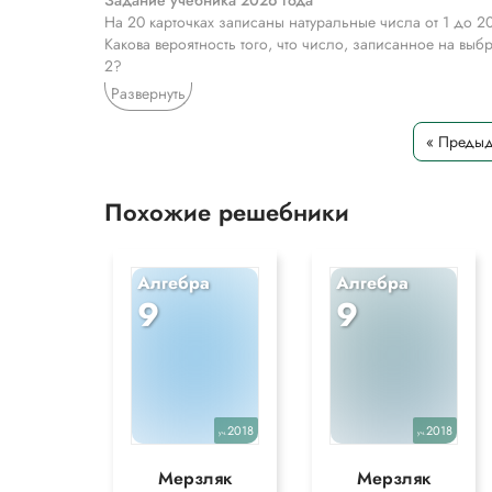
Задание учебника 2026 года
На 20 карточках записаны натуральные числа от 1 до 20
Какова вероятность того, что число, записанное на выб
2?
Развернуть
Задание учебника 2021 года
На 20 карточках записаны натуральные числа от 1 до 20
« Преды
Какова вероятность того, что число, записанное на выб
2?
*Текст задания приводится исключительно в образова
Похожие решебники
Алгебра
Алгебра
9
9
2018
2018
уч.
уч.
Мерзляк
Мерзляк