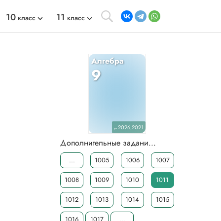
10
11
класс
класс
Алгебра
9
2026,2021
уч.
Дополнительные задани...
...
1005
1006
1007
1008
1009
1010
1011
1012
1013
1014
1015
1016
1017
...