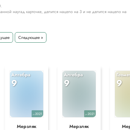
.
ранной наугад карточке, делится нацело на 3 и не делится нацело на
.
дущее
Следующее »
ранной наугад карточке, делится нацело на 3 и не делится нацело на
тельных целях для более полного понимания решения.
Алгебра
Алгебра
Геоме
9
9
9
2021
2021
уч.
уч.
Мерзляк
Мерзляк
Ме