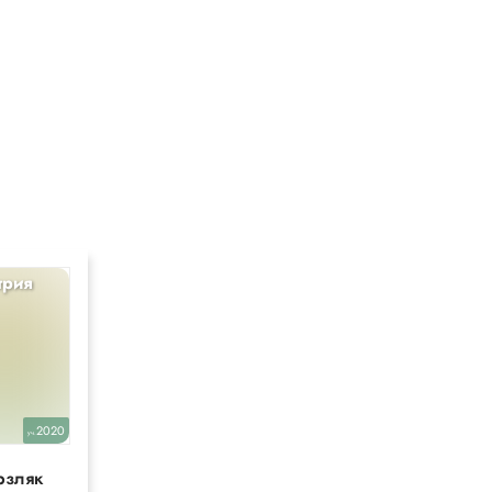
трия
2020
уч.
рзляк