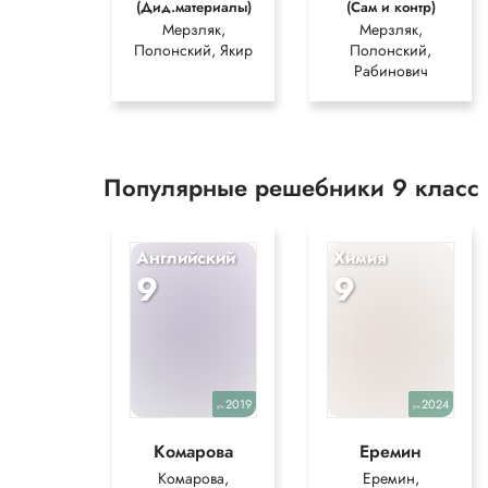
(Дид.материалы)
(Сам и контр)
Мерзляк,
Мерзляк,
Полонский, Якир
Полонский,
Рабинович
Популярные решебники 9 класс
Английский
Химия
9
9
2019
2024
уч.
уч.
Комарова
Еремин
Комарова,
Еремин,