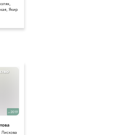
зляк,
кая, Якир
ство
География
9
2019
2024
уч.
уч.
това
Алексеев
, Лискова
Алексеев,