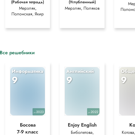
(Рабочая тетрадь)
(Углубленный)
Мер
Мерзляк,
Мерзляк, Поляков
Полонс
Полонская, Якир
Все решебники
Информатика
Английский
Обще
9
9
9
2023
2022
уч.
уч.
Босова
Enjoy English
Ко
7-9 класс
Биболетова,
Котова