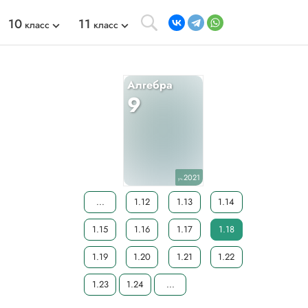
10
11
класс
класс
Алгебра
9
2021
уч.
...
1.12
1.13
1.14
1.15
1.16
1.17
1.18
1.19
1.20
1.21
1.22
1.23
1.24
...