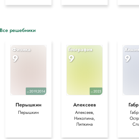
Все решебники
Физика
География
Хими
9
9
9
2019,2014
2023
уч.
уч.
Перышкин
Алексеев
Габ
Перышкин
Алексеев,
Габр
Николина,
Остр
Липкина
Сл