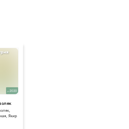
трия
2020
уч.
рзляк
зляк,
кая, Якир