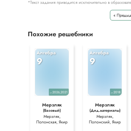
*Текст задания приводится исключительно в образова
« Преды
Похожие решебники
Алгебра
Алгебра
9
9
2026,2021
2018
уч.
уч.
Мерзляк
Мерзляк
(Базовый)
(Дид.материалы)
Мерзляк,
Мерзляк,
Полонская, Якир
Полонский, Якир