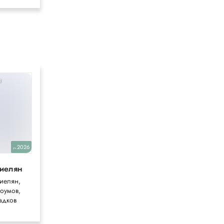
я
Геометрия
9
2026
2020
уч.
уч.
риелян
Мерзляк
иелян,
Мерзляк,
оумов,
Полонская, Якир
адков