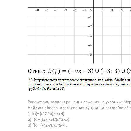
Рассмотрим вариант решения задания из учебника Мерз
Найдите область определения функции и постройте её 
1) f(x)=(x^2-16)/(x+4);
2) f(x)=(12x-72)/(x^2-6x);
3) f(x)=(x^2-9)/(x^2-9).