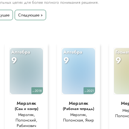
тельных целях для более полного понимания решения.
дущее
Следующее »
Алгебра
Алгебра
Геоме
9
9
9
2018
2021
уч.
уч.
Мерзляк
Мерзляк
Ме
(Сам и контр)
(Рабочая тетрадь)
Мер
Мерзляк,
Мерзляк,
Полонс
Полонский,
Полонская, Якир
Рабинович