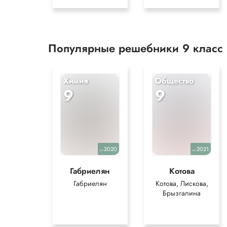
Популярные решебники 9 класс
Химия
Общество
9
9
2020
2021
уч.
уч.
Габриелян
Котова
Габриелян
Котова, Лискова,
Брызгалина