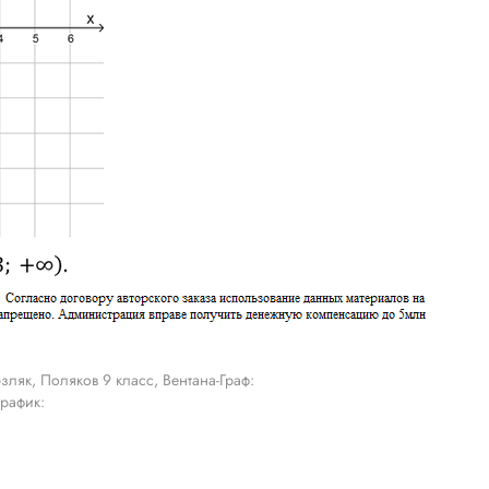
ляк, Поляков 9 класс, Вентана-Граф:
график: