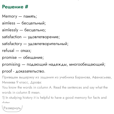
Решение #
Memory — память;
aimless — бесцельный;
aimlessly — бесцельно;
satisfaction — удовлетворение;
satisfactory — удовлетворительный;
refusal — отказ;
promise — обещание;
promising — подающий надежды, многообещающий;
proof - доказательство.
Приведем выдержку из задания из учебника Баранова, Афанасьева,
Михеева 9 класс, Дрофа:
You know the words in column A. Read the sentences and say what the
words in column B mean.
1) In studying history it is helpful to have a good memory for facts and
dates.
2) He couldn’t recite the poem from memory.
Развернуть
3) I get a lot of satisfaction from working in the garden.