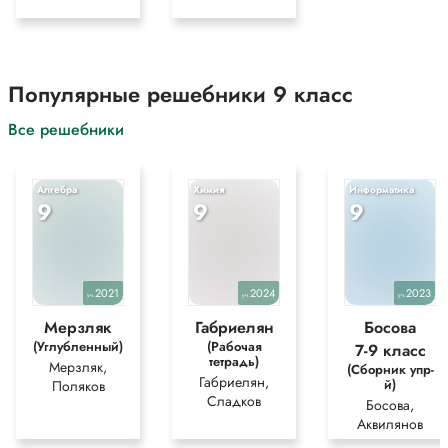
Популярные решебники 9 класс
Все решебники
Алгебра
Химия
Информатика
9
9
9
2021
2024
2023
уч.
уч.
уч.
Мерзляк
Габриелян
Босова
(Углубленный)
(Рабочая
7-9 класс
тетрадь)
Мерзляк,
(Сборник упр-
Габриелян,
й)
Поляков
Сладков
Босова,
Аквилянов